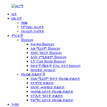
ቤት
ስለ እኛ
ባህል
የምስክር ወረቀት
የፋብሪካ ጉብኝት
ምርቶች
Busway
የመዳብ Busway
አሉሚኒየም Busway
የአየር ዓይነት Busway
እሳት የሚቋቋም Busway
LV Cast Resin Busway
ከፍተኛ ቮልቴጅ የጋራ ሳጥን busway
የቡስዌይ መብራት
የኬብል ድልድዮች
የአሉሚኒየም ቅይጥ የኬብል ድልድይ
የተዋሃደ ድልድይ
የእሳት መከላከያ ድልድይ
መሰላል አይነት የኬብል ድልድይ
የፓሌት ዓይነት ድልድይ
የቁማር አይነት የኬብል ድልድይ
ጉዳይ