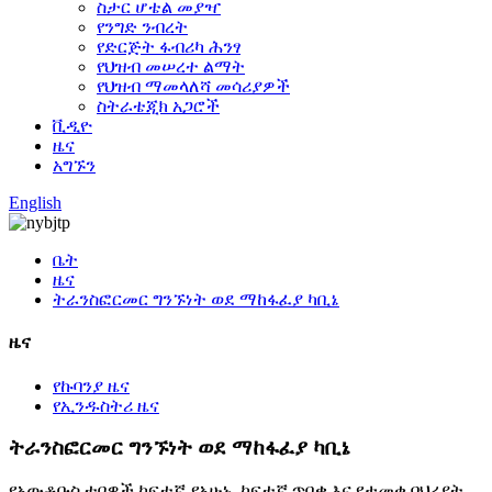
ስታር ሆቴል መያዣ
የንግድ ንብረት
የድርጅት ፋብሪካ ሕንፃ
የህዝብ መሠረተ ልማት
የህዝብ ማመላለሻ መሳሪያዎች
ስትራቴጂክ አጋሮች
ቪዲዮ
ዜና
አግኙን
English
ቤት
ዜና
ትራንስፎርመር ግንኙነት ወደ ማከፋፈያ ካቢኔ
ዜና
የኩባንያ ዜና
የኢንዱስትሪ ዜና
ትራንስፎርመር ግንኙነት ወደ ማከፋፈያ ካቢኔ
የአውቶቡስ ቱቦዎች ከፍተኛ-የአሁኑ, ከፍተኛ ጥበቃ እና የታመቁ ባህሪያት