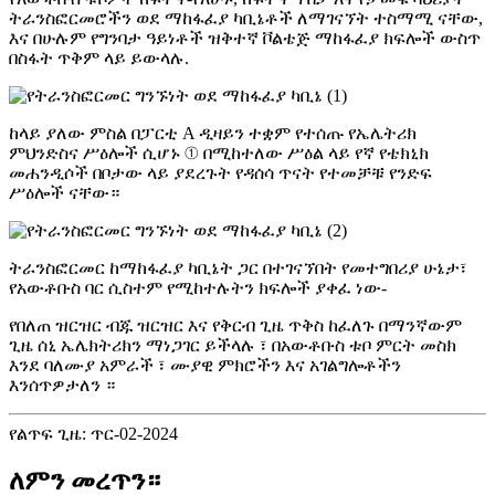
ትራንስፎርመሮችን ወደ ማከፋፈያ ካቢኔቶች ለማገናኘት ተስማሚ ናቸው,
እና በሁሉም የግንባታ ዓይነቶች ዝቅተኛ ቮልቴጅ ማከፋፈያ ክፍሎች ውስጥ
በስፋት ጥቅም ላይ ይውላሉ.
ከላይ ያለው ምስል በፓርቲ A ዲዛይን ተቋም የተሰጡ የኤሌትሪክ
ምህንድስና ሥዕሎች ሲሆኑ ① በሚከተለው ሥዕል ላይ የኛ የቴክኒክ
መሐንዲሶች በቦታው ላይ ያደረጉት የዳሰሳ ጥናት የተመቻቹ የንድፍ
ሥዕሎች ናቸው።
ትራንስፎርመር ከማከፋፈያ ካቢኔት ጋር በተገናኘበት የመተግበሪያ ሁኔታ፣
የአውቶቡስ ባር ሲስተም የሚከተሉትን ክፍሎች ያቀፈ ነው-
የበለጠ ዝርዝር ብጁ ዝርዝር እና የቅርብ ጊዜ ጥቅስ ከፈለጉ በማንኛውም
ጊዜ ሰኒ ኤሌክትሪክን ማነጋገር ይችላሉ ፣ በአውቶቡስ ቱቦ ምርት መስክ
እንደ ባለሙያ አምራች ፣ ሙያዊ ምክሮችን እና አገልግሎቶችን
እንሰጥዎታለን ።
የልጥፍ ጊዜ: ጥር-02-2024
ለምን መረጥን።