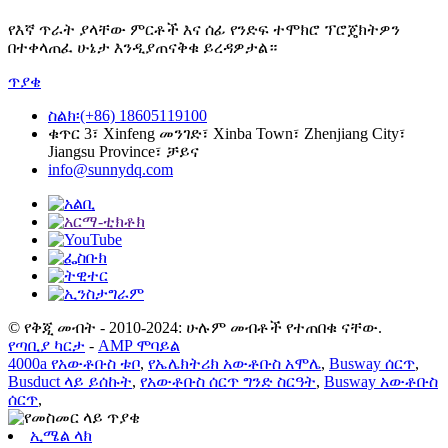
የእኛ ጥራት ያላቸው ምርቶች እና ሰፊ የንድፍ ተሞክሮ ፕሮጄክትዎን
በተቀላጠፈ ሁኔታ እንዲያጠናቅቁ ይረዳዎታል።
ጥያቄ
ስልክ፡(+86) 18605119100
ቁጥር 3፣ Xinfeng መንገድ፣ Xinba Town፣ Zhenjiang City፣
Jiangsu Province፣ ቻይና
info@sunnydq.com
© የቅጂ መብት - 2010-2024: ሁሉም መብቶች የተጠበቁ ናቸው.
የጣቢያ ካርታ
-
AMP ሞባይል
4000a የአውቶቡስ ቱቦ
,
የኤሌክትሪክ አውቶቡስ አሞሌ
,
Busway ሰርጥ
,
Busduct ላይ ይሰኩት
,
የአውቶቡስ ሰርጥ ግንድ ስርዓት
,
Busway አውቶቡስ
ሰርጥ
,
ኢሜል ላክ