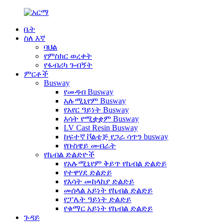
ቤት
ስለ እኛ
ባህል
የምስክር ወረቀት
የፋብሪካ ጉብኝት
ምርቶች
Busway
የመዳብ Busway
አሉሚኒየም Busway
የአየር ዓይነት Busway
እሳት የሚቋቋም Busway
LV Cast Resin Busway
ከፍተኛ ቮልቴጅ የጋራ ሳጥን busway
የቡስዌይ መብራት
የኬብል ድልድዮች
የአሉሚኒየም ቅይጥ የኬብል ድልድይ
የተዋሃደ ድልድይ
የእሳት መከላከያ ድልድይ
መሰላል አይነት የኬብል ድልድይ
የፓሌት ዓይነት ድልድይ
የቁማር አይነት የኬብል ድልድይ
ጉዳይ