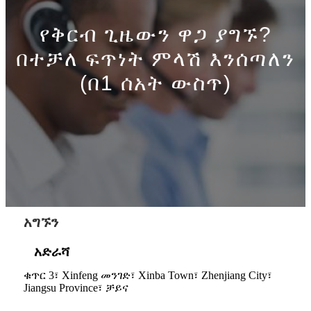
የቅርብ ጊዜውን ዋጋ ያግኙ?
በተቻለ ፍጥነት ምላሽ እንሰጣለን
(በ1 ሰአት ውስጥ)
አግኙን
አድራሻ
ቁጥር 3፣ Xinfeng መንገድ፣ Xinba Town፣ Zhenjiang City፣
Jiangsu Province፣ ቻይና