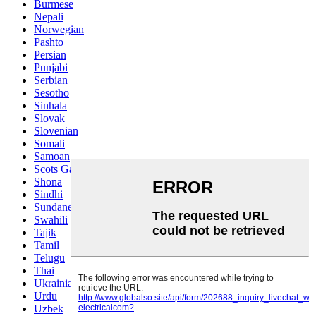
Burmese
Nepali
Norwegian
Pashto
Persian
Punjabi
Serbian
Sesotho
Sinhala
Slovak
Slovenian
Somali
Samoan
Scots Gaelic
Shona
Sindhi
Sundanese
Swahili
Tajik
Tamil
Telugu
Thai
Ukrainian
Urdu
Uzbek