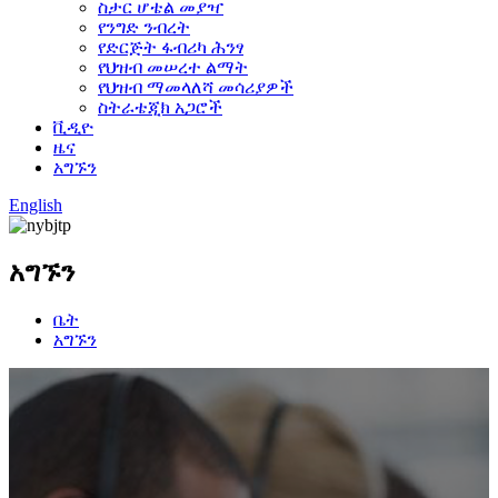
ስታር ሆቴል መያዣ
የንግድ ንብረት
የድርጅት ፋብሪካ ሕንፃ
የህዝብ መሠረተ ልማት
የህዝብ ማመላለሻ መሳሪያዎች
ስትራቴጂክ አጋሮች
ቪዲዮ
ዜና
አግኙን
English
አግኙን
ቤት
አግኙን