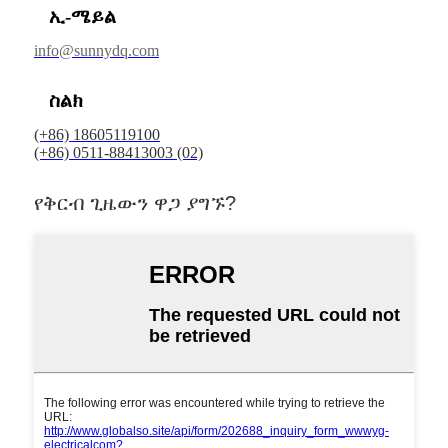
ኢ-ሜይል
info@sunnydq.com
ስልክ
(+86) 18605119100
(+86) 0511-88413003 (02)
የቅርብ ጊዜውን ዋጋ ያግኙ?