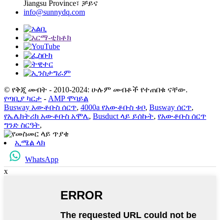
Jiangsu Province፣ ቻይና
info@sunnydq.com
© የቅጂ መብት - 2010-2024: ሁሉም መብቶች የተጠበቁ ናቸው.
የጣቢያ ካርታ
-
AMP ሞባይል
Busway አውቶቡስ ሰርጥ
,
4000a የአውቶቡስ ቱቦ
,
Busway ሰርጥ
,
የኤሌክትሪክ አውቶቡስ አሞሌ
,
Busduct ላይ ይሰኩት
,
የአውቶቡስ ሰርጥ
ግንድ ስርዓት
,
ኢሜል ላክ
WhatsApp
x