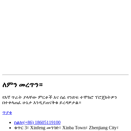
ለምን መረጥን።
የእኛ ጥራት ያላቸው ምርቶች እና ሰፊ የንድፍ ተሞክሮ ፕሮጄክትዎን
በተቀላጠፈ ሁኔታ እንዲያጠናቅቁ ይረዳዎታል።
ጥያቄ
ስልክ፡(+86) 18605119100
ቁጥር 3፣ Xinfeng መንገድ፣ Xinba Town፣ Zhenjiang City፣