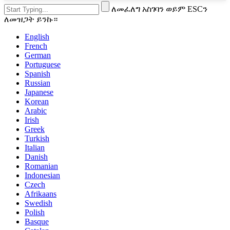
ለመፈለግ አስገባን ወይም ESCን
ለመዝጋት ይንኩ።
English
French
German
Portuguese
Spanish
Russian
Japanese
Korean
Arabic
Irish
Greek
Turkish
Italian
Danish
Romanian
Indonesian
Czech
Afrikaans
Swedish
Polish
Basque