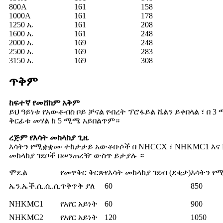
800A
161
158
1000A
161
178
1250 ኤ
161
208
1600 ኤ
161
248
2000 ኤ
169
248
2500 ኤ
169
283
3150 ኤ
169
308
ጥቅም
ከፍተኛ የመሸከም አቅም
ይህ ዓይነቱ የአውቶብስ ቦይ ቻናል የብረት ፕሮፋይል ሼልን ይቀበላል ፣ በ 
ቅርፊቱ መሃል ከ 5 ሚሜ አይበልጥም።
ረጅም የእሳት መከላከያ ጊዜ
እሳትን የሚቋቋሙ ተከታታይ አውቶቡሶች በ NHCCX ፣ NHKMC1 እና N
መከላከያ ገደቦች በሠንጠረዥ ውስጥ ይታያሉ ።
ሞዴል
የመዋቅር ቅርጽ
የእሳት መከላከያ ገደብ (ደቂቃ)
እሳትን የ
ኤን.ኤች.ሲ.ሲ.ሲ
ጥቅጥቅ ያለ
60
850
NHKMC1
የአየር አይነት
60
900
NHKMC2
የአየር አይነት
120
1050