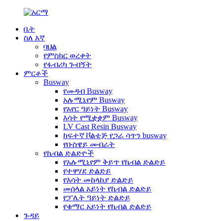
ቤት
ስለ እኛ
ባህል
የምስክር ወረቀት
የፋብሪካ ጉብኝት
ምርቶች
Busway
የመዳብ Busway
አሉሚኒየም Busway
የአየር ዓይነት Busway
እሳት የሚቋቋም Busway
LV Cast Resin Busway
ከፍተኛ ቮልቴጅ የጋራ ሳጥን busway
የቡስዌይ መብራት
የኬብል ድልድዮች
የአሉሚኒየም ቅይጥ የኬብል ድልድይ
የተዋሃደ ድልድይ
የእሳት መከላከያ ድልድይ
መሰላል አይነት የኬብል ድልድይ
የፓሌት ዓይነት ድልድይ
የቁማር አይነት የኬብል ድልድይ
ጉዳይ