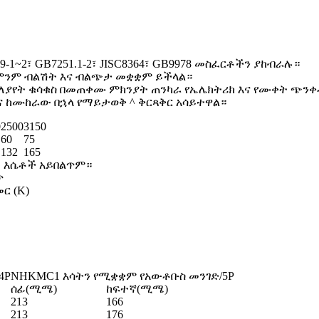
~2፣ GB7251.1-2፣ JISC8364፣ GB9978 መስፈርቶችን ያከብራሉ።
ያለምንም ብልሽት እና ብልጭታ መቋቋም ይችላል።
ለያየት ቁሳቁስ በመጠቀሙ ምክንያት ጠንካራ የኤሌክትሪክ እና የሙቀት ጭንቀ
 ከሙከራው በኋላ የማይታወቅ ^ ቅርጻቅር አሳይተዋል።
0
2500
3150
60
75
132
165
 እሴቶች አይበልጥም።
ጥ
 (K)
4P
NHKMC1 እሳትን የሚቋቋም የአውቶቡስ መንገድ/5P
ሰፊ(ሚሜ)
ከፍተኛ(ሚሜ)
213
166
213
176