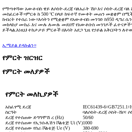
የማጣቀሻው አውቶብስ ዌይ ለሶስት-ደረጃ ባለአራት ሽቦ እና ሶስት-ደረጃ ባለ አምስ
መስፈርቶች።ምርቱ ከ 500 ℃ በላይ ከፍተኛ የሙቀት መጠን መቋቋም በሚችል 
ከብረት የተሰራ ነው።እሳትን የሚቋቋም የአውቶብስ መንገድ ከ950 ዲግሪ ሴን
መከላከያ ሙከራ እና ሙሉ ለሙሉ መደበኛ የአውቶቡስ መንገዶች ፈተናዎችን አ
ይችላል.እነዚህ ተከታታይ ምርቶች በእሳት አደጋ ጊዜ የኃይል አቅርቦትን ለተ
ኢሜይል ይላኩልን።
የምርት ዝርዝር
የምርት መለያዎች
የምርት መለኪያዎች
አስፈፃሚ ደረጃ
IEC61439-6፣GB7251.1፣
ስርዓት
ባለሶስት-ደረጃ ሶስት-ሽቦ፣ ሶ
ደረጃ የተሰጠው ድግግሞሽ ረ (Hz)
50/60
ደረጃ የተሰጠው የኢንሱሌሽን ቮልቴጅ Ui (V)
1000
ደረጃ የተሰጠው የስራ ቮልቴጅ Ue (V)
380-690