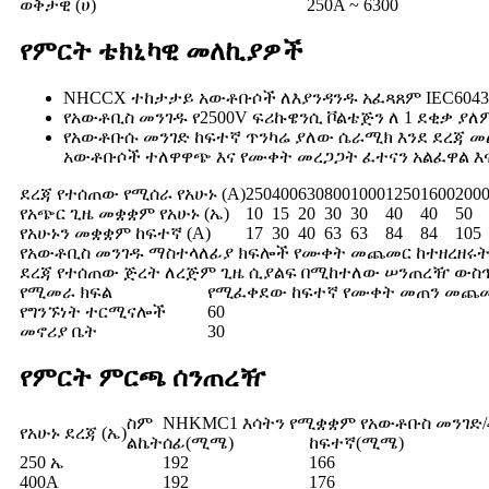
ወቅታዊ (ሀ)
250A ~ 6300
የምርት ቴክኒካዊ መለኪያዎች
NHCCX ተከታታይ አውቶቡሶች ለእያንዳንዱ አፈጻጸም IEC60439-1
የአውቶቢስ መንገዱ የ2500V ፍሪኩዌንሲ ቮልቴጅን ለ 1 ደቂቃ 
የአውቶቡሱ መንገድ ከፍተኛ ጥንካሬ ያለው ሴራሚክ እንደ ደረጃ መ
አውቶቡሶች ተለዋዋጭ እና የሙቀት መረጋጋት ፈተናን አልፈዋል እና
ደረጃ የተሰጠው የሚሰራ የአሁኑ (A)
250
400
630
800
1000
1250
1600
200
የአጭር ጊዜ መቋቋም የአሁኑ (ኤ)
10
15
20
30
30
40
40
50
የአሁኑን መቋቋም ከፍተኛ (A)
17
30
40
63
63
84
84
105
የአውቶቢስ መንገዱ ማስተላለፊያ ክፍሎች የሙቀት መጨመር ከተዘረዘሩት
ደረጃ የተሰጠው ጅረት ለረጅም ጊዜ ሲያልፍ በሚከተለው ሠንጠረዥ ውስ
የሚመራ ክፍል
የሚፈቀደው ከፍተኛ የሙቀት መጠን መጨመር
የግንኙነት ተርሚናሎች
60
መኖሪያ ቤት
30
የምርት ምርጫ ሰንጠረዥ
ስም
NHKMC1 እሳትን የሚቋቋም የአውቶቡስ መንገድ/
የአሁኑ ደረጃ (ኤ)
ልኬት
ሰፊ(ሚሜ)
ከፍተኛ(ሚሜ)
250 ኤ
192
166
400A
192
176