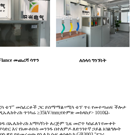
Flance መጨረሻ ሳጥን
ለስላሳ ግንኙነት
3 "ሚካ ቴፕ" መስፈርቶች ጋር ይስማማል።ሚካ ቴፕ ጥሩ የመተጣጠፍ ችሎታ
ዲኤሌክትሪክ ጥንካሬ ≥35kV/mm;የድምጽ መከላከያ> 1010Ω-
ንገዱ በኤሌክትሪክ አማካኝነት ለረጅም ጊዜ መሮጥ ካስፈለገ የሙቀት
ያሳድር እና የአውቶቡስ መንገዱ በተለምዶ ለድንገተኛ ኃይል አገልግሎት
ብስ ዌይ የተመረጠው የሲሊካ ሱፍ ቁሳቁስ ከ GB3003 "የጋራ