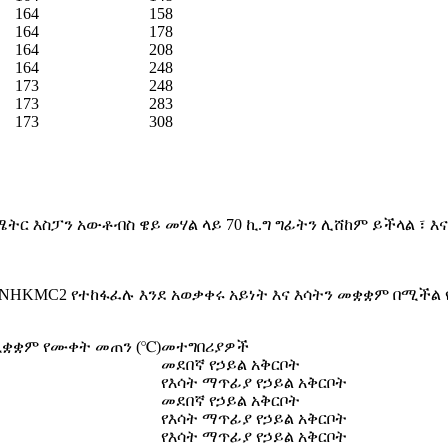
164
158
164
178
164
208
164
248
173
248
173
283
173
308
3 ሜትር እስፓን አውቶብስ ዌይ መሃል ላይ 70 ኪ.ግ ግፊትን ሊሸከም ይችላል ፣
HKMC2 የተከፋፈሉ እንደ አወቃቀሩ አይነት እና እሳትን መቋቋም በሚችል የ
ሚቋቋም የሙቀት መጠን (℃)
መተግበሪያዎች
መደበኛ የኃይል አቅርቦት
የእሳት ማጥፊያ የኃይል አቅርቦት
መደበኛ የኃይል አቅርቦት
የእሳት ማጥፊያ የኃይል አቅርቦት
የእሳት ማጥፊያ የኃይል አቅርቦት