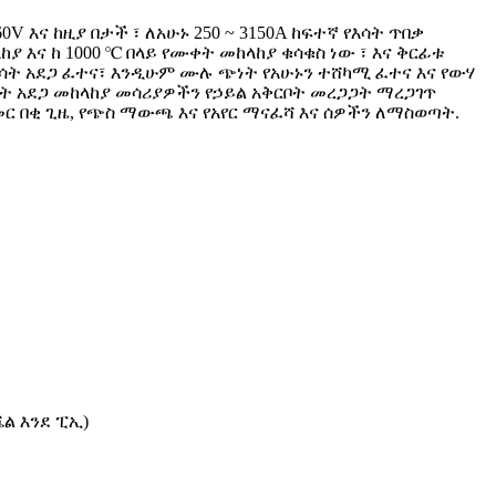
0V እና ከዚያ በታች ፣ ለአሁኑ 250 ~ 3150A ከፍተኛ የእሳት ጥበቃ
እና ከ 1000 ℃ በላይ የሙቀት መከላከያ ቁሳቁስ ነው ፣ እና ቅርፊቱ
እሳት አደጋ ፈተና፣ እንዲሁም ሙሉ ጭነት የአሁኑን ተሸካሚ ፈተና እና የውሃ
ት አደጋ መከላከያ መሳሪያዎችን የኃይል አቅርቦት መረጋጋት ማረጋገጥ
ር በቂ ጊዜ, የጭስ ማውጫ እና የአየር ማናፈሻ እና ሰዎችን ለማስወጣት.
ሼል እንደ ፒኢ)