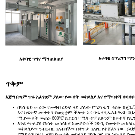
አቀባዊ ስፕሪንግ ማ
አቀባዊ ጥገና ማንጠልጠያ
ጥቅም
እጅግ በጣም ጥሩ አፈፃፀም ያለው የሙቀት መከላከያ እና የማጣቀሻ ቁሳቁ
በባስ ዌይ መሪው የመዳብ ረድፍ ላይ ያለው የሚካ ቴፕ ቁስሉ ከጄቢ
እና ከፍተኛ ሙቀትን የመቋቋም ችሎታ እና ጥሩ የዲኤሌክትሪክ ባህሪያ
ሜ.የሙቀት መጠኑ 600℃ ሲደርስ፣ ሚካ ቴፕ አሁንም ከፍተኛ የ
እንደ የተለያዩ የእሳት መከላከያ አውቶቡሶች ገደብ, የሙቀት መከ
መከላከያው ንብርብር በአብዛኛው በቀጥታ በአየር የተሸፈነ ነው, 
የማይሰጥ ከሆነ. ብቻ የሙቀት መከላከያ ገደቡ ከፍ ያለ ነው እና የሙ