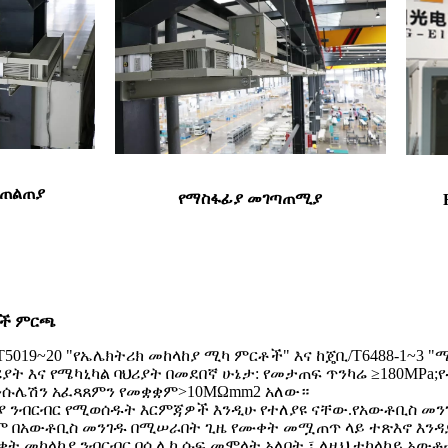
ንጠልጠያ
የማስፋፊያ መገጣጠሚያ
ሶች ምርጫ
/T5019~20 "የኤሌክትሪክ መከላከያ ሚካ ምርቶች" እና ከጄቢ/T6488-1~
ት እና የሜካኒካል ባህሪያት በመደበኛ ሁኔታ: የመታጠፍ ጥንካሬ ≥180MPa;የ
ኢንሱሌሽን አፈጻጸምን የመቋቋም>10MΩmm2 አለው።
ላከያ ንብርብር የሚወሰዱት እርምጃዎች እንዲሁ የተለያዩ ናቸው.የአውቶቢስ መ
ይህም በአውቶቢስ መንገዱ በሚሠራበት ጊዜ የሙቀት መሟጠጥ ላይ ተጽእኖ እንዳ
ቀት መከላከያ ንብርብር በሲሊካ ሱፍ መሞላት አለበት ፣ ለዚህ ​​ተከላካይ አውቶ