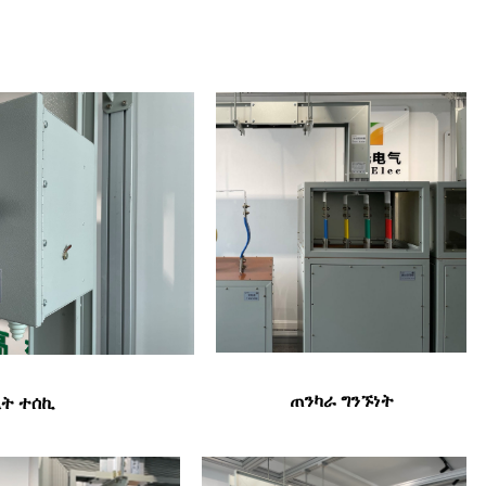
ጠንካራ ግንኙነት
ኒት ተሰኪ