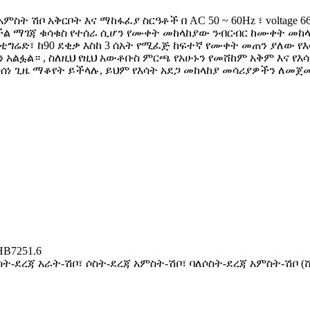
ት ሽቦ አቅርቦት እና ማከፋፈያ ስርዓቶች በ AC 50 ~ 60Hz ፣ voltage 66
ማገጃ ቁሳቁስ የተሰራ ሲሆን የሙቀት መከላከያው ንብርብር ከሙቀት መከላከያ 
ቲግሬድ፣ ከ90 ደቂቃ እስከ 3 ሰአት የሚፈጅ ከፍተኛ የሙቀት መጠን ያለው የ
ልፏል። , ስለዚህ የዚህ አውቶቡስ ምርጫ የአሁኑን የመሸከም አቅም እና የእሳ
ወሰነ ጊዜ ማቆየት ይችላሉ, ይህም የእሳት አደጋ መከላከያ መሳሪያዎችን ለመጀመ
HB7251.6
ስት-ደረጃ አራት-ሽቦ፣ ሶስት-ደረጃ አምስት-ሽቦ፣ ባለሶስት-ደረጃ አምስት-ሽቦ (