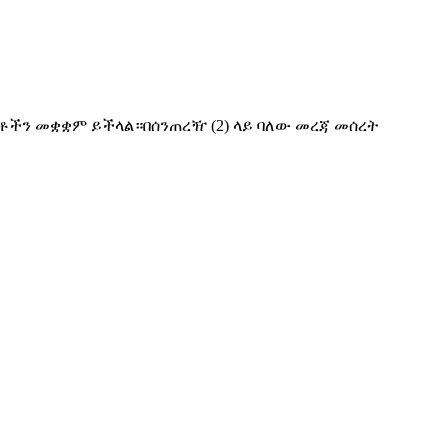
ቶችን መቋቋም ይችላል።በሰንጠረዥ (2) ላይ ባለው መረጃ መሰረት