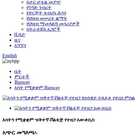
ስታር ሆቴል መያዣ
የንግድ ንብረት
የድርጅት ፋብሪካ ሕንፃ
የህዝብ መሠረተ ልማት
የህዝብ ማመላለሻ መሳሪያዎች
ስትራቴጂክ አጋሮች
ቪዲዮ
ዜና
አግኙን
English
ቤት
ምርቶች
Busway
እሳት የሚቋቋም Busway
እሳትን የሚቋቋም ዝቅተኛ-ቮልቴጅ የተዘጋ አውቶቢስ
አጭር መግለጫ፡-