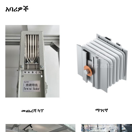
አባሪዎች
ማገናኛ
መጨረሻ ካፕ