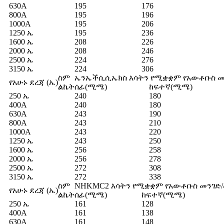
630A
195
176
800A
195
196
1000A
195
206
1250 ኤ
195
236
1600 ኤ
208
226
2000 ኤ
208
246
2500 ኤ
224
276
3150 ኤ
224
306
ስም
ኤንኤችሲሲኤክስ እሳትን የሚቋቋም የአውቶቡስ መ
የአሁኑ ደረጃ (ኤ)
ልኬት
ሰፊ(ሚሜ)
ከፍተኛ(ሚሜ)
250 ኤ
240
180
400A
240
180
630A
243
190
800A
243
210
1000A
243
220
1250 ኤ
243
250
1600 ኤ
256
258
2000 ኤ
256
278
2500 ኤ
272
308
3150 ኤ
272
338
ስም
NHKMC2 እሳትን የሚቋቋም የአውቶቡስ መንገድ/
የአሁኑ ደረጃ (ኤ)
ልኬት
ሰፊ(ሚሜ)
ከፍተኛ(ሚሜ)
250 ኤ
161
128
400A
161
138
630A
161
148