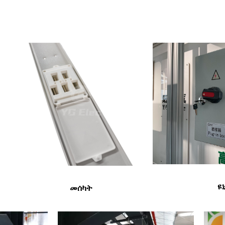
ዩ
መሰካት