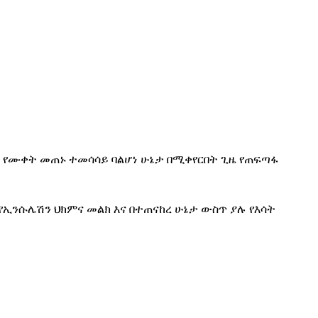
 እና የሙቀት መጠኑ ተመሳሳይ ባልሆነ ሁኔታ በሚቀየርበት ጊዜ የጠፍጣፋ
ኢንሱሌሽን ህክምና መልክ እና በተጠናከረ ሁኔታ ውስጥ ያሉ የእሳት